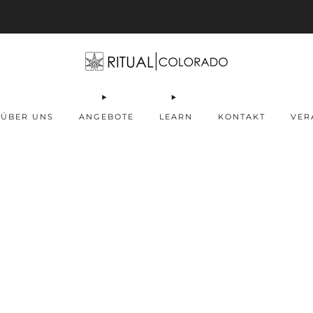
Free U.S. shipping orders >$75
ÜBER UNS
ANGEBOTE
LEARN
KONTAKT
VER