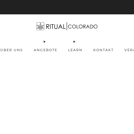
Free U.S. shipping orders >$75
ÜBER UNS
ANGEBOTE
LEARN
KONTAKT
VER