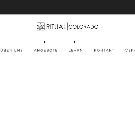
Free U.S. shipping orders >$75
ÜBER UNS
ANGEBOTE
LEARN
KONTAKT
VER